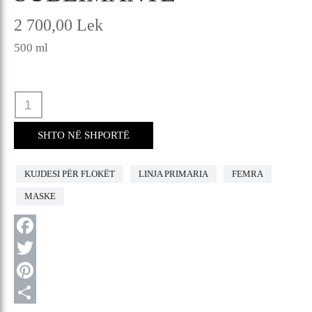
2 700,00 Lek
500 ml
SHTO NË SHPORTË
KUJDESI PËR FLOKËT
LINJA PRIMARIA
FEMRA
MASKE
F
a
T
c
w
P