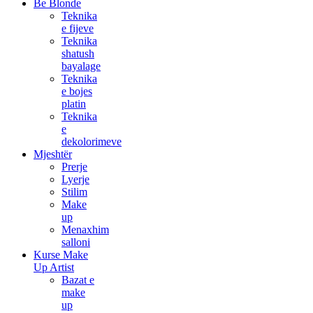
Be Blonde
Teknika
e fijeve
Teknika
shatush
bayalage
Teknika
e bojes
platin
Teknika
e
dekolorimeve
Mjeshtër
Prerje
Lyerje
Stilim
Make
up
Menaxhim
salloni
Kurse Make
Up Artist
Bazat e
make
up