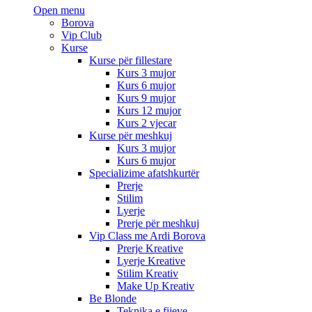
Open menu
Borova
Vip Club
Kurse
Kurse për fillestare
Kurs 3 mujor
Kurs 6 mujor
Kurs 9 mujor
Kurs 12 mujor
Kurs 2 vjecar
Kurse për meshkuj
Kurs 3 mujor
Kurs 6 mujor
Specializime afatshkurtër
Prerje
Stilim
Lyerje
Prerje për meshkuj
Vip Class me Ardi Borova
Prerje Kreative
Lyerje Kreative
Stilim Kreativ
Make Up Kreativ
Be Blonde
Teknika e fijeve