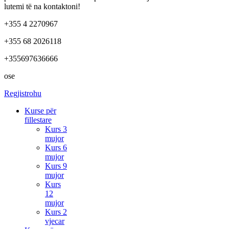
lutemi të na kontaktoni!
+355 4 2270967
+355 68 2026118
+355697636666
ose
Regjistrohu
Kurse për
fillestare
Kurs 3
mujor
Kurs 6
mujor
Kurs 9
mujor
Kurs
12
mujor
Kurs 2
vjecar