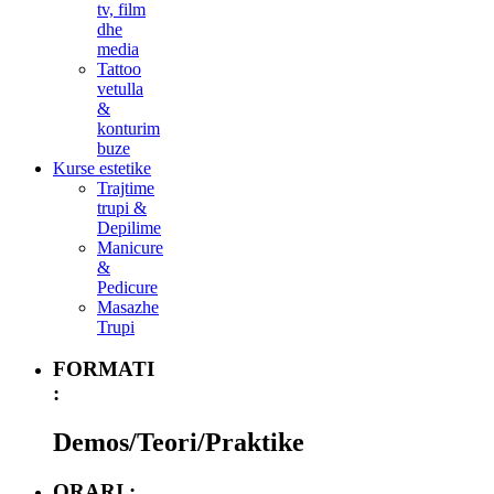
tv, film
dhe
media
Tattoo
vetulla
&
konturim
buze
Kurse estetike
Trajtime
trupi &
Depilime
Manicure
&
Pedicure
Masazhe
Trupi
FORMATI
:
Demos/Teori/Praktike
ORARI :