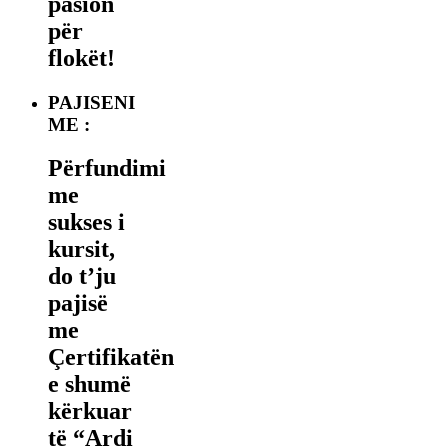
pasion
për
flokët!
PAJISENI
ME :
Përfundimi
me
sukses i
kursit,
do t’ju
pajisë
me
Çertifikatën
e shumë
kërkuar
të “Ardi