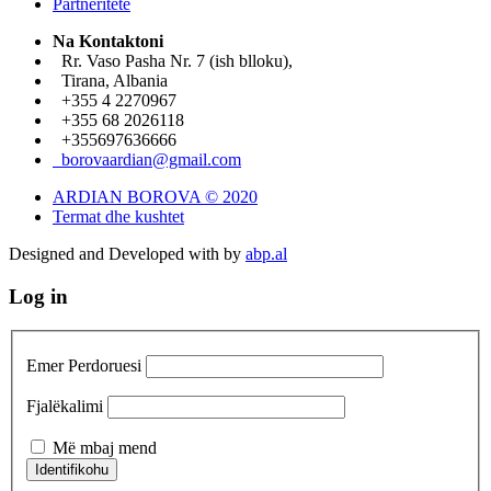
Partneritete
Na Kontaktoni
Rr. Vaso Pasha Nr. 7 (ish blloku),
Tirana, Albania
+355 4 2270967
+355 68 2026118
+355697636666
borovaardian@gmail.com
ARDIAN BOROVA © 2020
Termat dhe kushtet
Designed and Developed with
by
abp.al
Log in
Emer Perdoruesi
Fjalëkalimi
Më mbaj mend