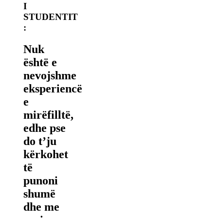
I
STUDENTIT
:
Nuk
është e
nevojshme
eksperiencë
e
mirëfilltë,
edhe pse
do t’ju
kërkohet
të
punoni
shumë
dhe me