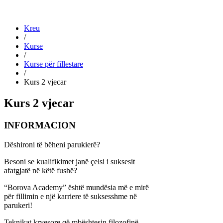
Kreu
/
Kurse
/
Kurse për fillestare
/
Kurs 2 vjecar
Kurs 2 vjecar
INFORMACION
Dëshironi të bëheni parukierë?
Besoni se kualifikimet janë çelsi i suksesit
afatgjatë në këtë fushë?
“Borova Academy” është mundësia më e mirë
për fillimin e një karriere të suksesshme në
parukeri!
Teknikat kryesore që mbështesin filozofinë