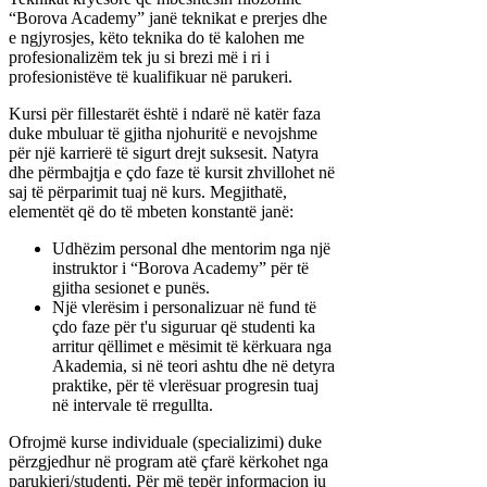
“Borova Academy” janë teknikat e prerjes dhe
e ngjyrosjes, këto teknika do të kalohen me
profesionalizëm tek ju si brezi më i ri i
profesionistëve të kualifikuar në parukeri.
Kursi për fillestarët është i ndarë në katër faza
duke mbuluar të gjitha njohuritë e nevojshme
për një karrierë të sigurt drejt suksesit. Natyra
dhe përmbajtja e çdo faze të kursit zhvillohet në
saj të përparimit tuaj në kurs. Megjithatë,
elementët që do të mbeten konstantë janë:
Udhëzim personal dhe mentorim nga një
instruktor i “Borova Academy” për të
gjitha sesionet e punës.
Një vlerësim i personalizuar në fund të
çdo faze për t'u siguruar që studenti ka
arritur qëllimet e mësimit të kërkuara nga
Akademia, si në teori ashtu dhe në detyra
praktike, për të vlerësuar progresin tuaj
në intervale të rregullta.
Ofrojmë kurse individuale (specializimi) duke
përzgjedhur në program atë çfarë kërkohet nga
parukieri/studenti. Për më tepër informacion ju