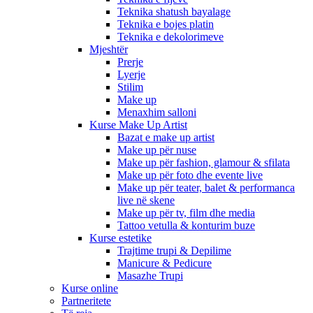
Teknika shatush bayalage
Teknika e bojes platin
Teknika e dekolorimeve
Mjeshtër
Prerje
Lyerje
Stilim
Make up
Menaxhim salloni
Kurse Make Up Artist
Bazat e make up artist
Make up për nuse
Make up për fashion, glamour & sfilata
Make up për foto dhe evente live
Make up për teater, balet & performanca
live në skene
Make up për tv, film dhe media
Tattoo vetulla & konturim buze
Kurse estetike
Trajtime trupi & Depilime
Manicure & Pedicure
Masazhe Trupi
Kurse online
Partneritete