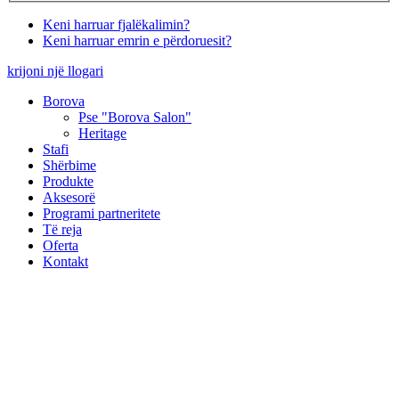
Keni harruar fjalëkalimin?
Keni harruar emrin e përdoruesit?
krijoni një llogari
Borova
Pse "Borova Salon"
Heritage
Stafi
Shërbime
Produkte
Aksesorë
Programi partneritete
Të reja
Oferta
Kontakt