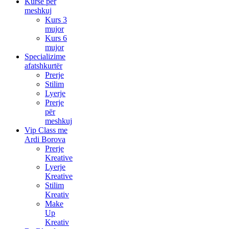
Kurse për
meshkuj
Kurs 3
mujor
Kurs 6
mujor
Specializime
afatshkurtër
Prerje
Stilim
Lyerje
Prerje
për
meshkuj
Vip Class me
Ardi Borova
Prerje
Kreative
Lyerje
Kreative
Stilim
Kreativ
Make
Up
Kreativ