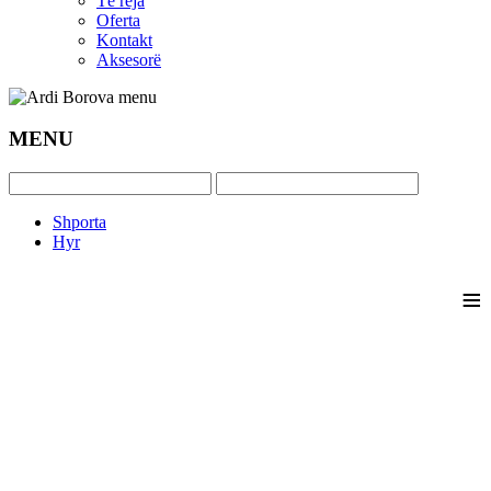
Të reja
Oferta
Kontakt
Aksesorë
MENU
Shporta
Hyr
≡
_________________________________________
KURS 2 VJECAR
_________________________________________