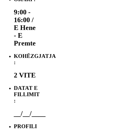
9:00 -
16:00 /
E Hene
- E
Premte
KOHËZGJATJA
:
2 VITE
DATAT E
FILLIMIT
:
__/__/____
PROFILI