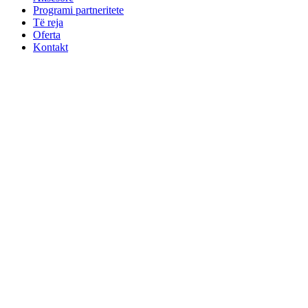
Programi partneritete
Të reja
Oferta
Kontakt