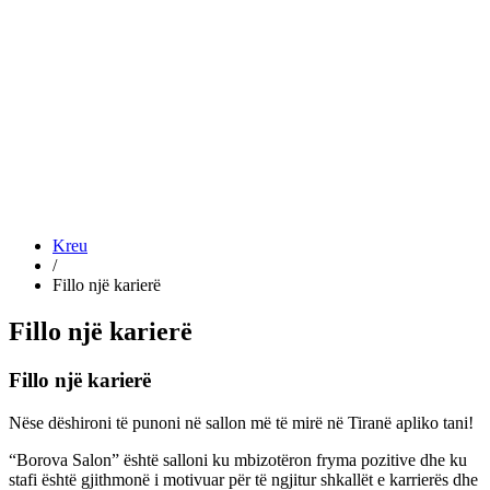
Kreu
/
Fillo një karierë
Fillo një karierë
Fillo një karierë
Nëse dëshironi të punoni në sallon më të mirë në Tiranë apliko tani!
“Borova Salon” është salloni ku mbizotëron fryma pozitive dhe ku
stafi është gjithmonë i motivuar për të ngjitur shkallët e karrierës dhe