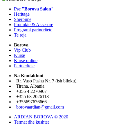
Pse "Borova Salon"
Heritage
Sherbime
Produkte & Aksesore
Programi partneritete
Te reja
Borova
Vip Club
Kurse
Kurse online
Partneritete
Na Kontaktoni
Rr. Vaso Pasha Nr. 7 (ish blloku),
Tirana, Albania
+355 4 2270967
+355 68 2026118
+355697636666
borovaardian@gmail.com
ARDIAN BOROVA © 2020
Termat dhe kushtet