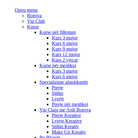
Open menu
Borova
Vip Club
Kurse
Kurse për fillestare
Kurs 3 mujor
Kurs 6 mujor
Kurs 9 mujor
Kurs 12 mujor
Kurs 2 vjecar
Kurse për meshkuj
Kurs 3 mujor
Kurs 6 mujor
Specializime afatshkurtër
Prerje
Stilim
Lyerje
Prerje për meshkuj
Vip Class me Ardi Borova
Prerje Kreative
Lyerje Kreative
Stilim Kreativ
Make Up Kreativ
Be Blonde