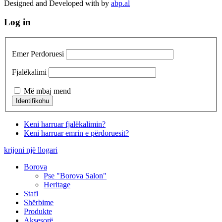
Designed and Developed with
by
abp.al
Log in
Emer Perdoruesi
Fjalëkalimi
Më mbaj mend
Keni harruar fjalëkalimin?
Keni harruar emrin e përdoruesit?
krijoni një llogari
Borova
Pse "Borova Salon"
Heritage
Stafi
Shërbime
Produkte
Aksesorë