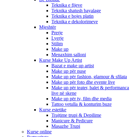
Teknika e fijeve
Teknika shatush bayalage
Teknika e bojes platin
Teknika e dekolorimeve
Mjeshtër
Prerje
Lyerje
Stilim
Make up
Menaxhim salloni
Kurse Make Up Artist
Bazat e make up artist
Make up për nuse
Make up për fashion, glamour & sfilata
Make up për foto dhe evente live
Make up për teater, balet & performanca
live në skene
Make up për tv, film dhe media
Tattoo vetulla & konturim buze
Kurse estetike
Trajtime trupi & Depilime
Manicure & Pedicure
Masazhe Trupi
Kurse online