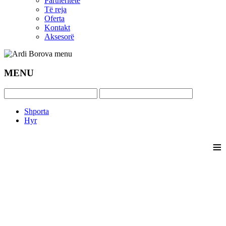
Partneritete
Të reja
Oferta
Kontakt
Aksesorë
MENU
Shporta
Hyr
≡
_____________________________________________________
FILLO NJË KARR