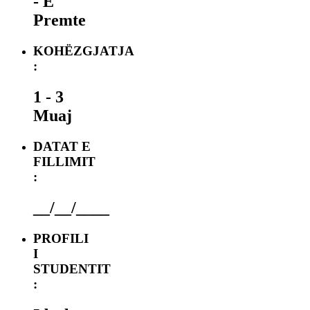
- E
Premte
KOHËZGJATJA
:
1 - 3
Muaj
DATAT E
FILLIMIT
:
__/__/____
PROFILI
I
STUDENTIT
: