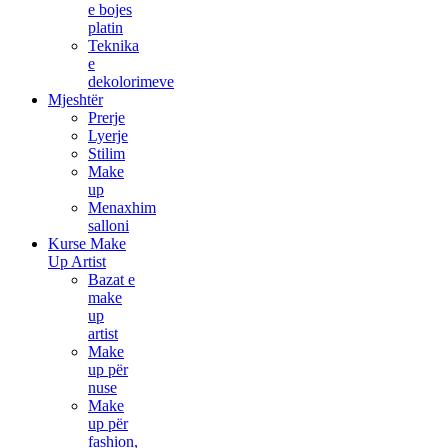
e bojes
platin
Teknika
e
dekolorimeve
Mjeshtër
Prerje
Lyerje
Stilim
Make
up
Menaxhim
salloni
Kurse Make
Up Artist
Bazat e
make
up
artist
Make
up për
nuse
Make
up për
fashion,