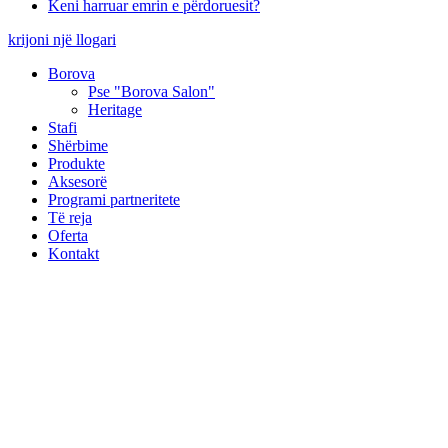
Keni harruar emrin e përdoruesit?
krijoni një llogari
Borova
Pse "Borova Salon"
Heritage
Stafi
Shërbime
Produkte
Aksesorë
Programi partneritete
Të reja
Oferta
Kontakt