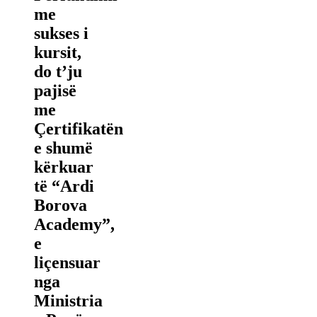
me
sukses i
kursit,
do t’ju
pajisë
me
Çertifikatën
e shumë
kërkuar
të “Ardi
Borova
Academy”,
e
liçensuar
nga
Ministria