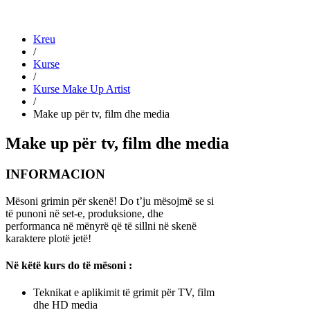
Kreu
/
Kurse
/
Kurse Make Up Artist
/
Make up për tv, film dhe media
Make up për tv, film dhe media
INFORMACION
Mësoni grimin për skenë! Do t’ju mësojmë se si
të punoni në set-e, produksione, dhe
performanca në mënyrë që të sillni në skenë
karaktere plotë jetë!
Në këtë kurs do të mësoni :
Teknikat e aplikimit të grimit për TV, film
dhe HD media