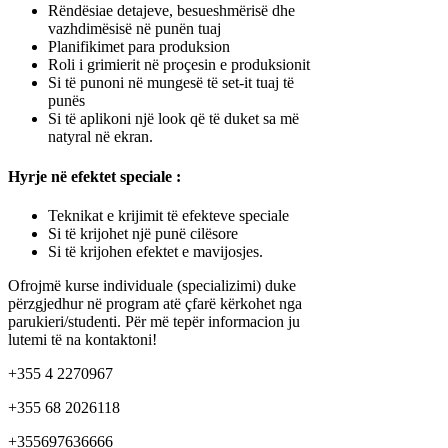
Rëndësiae detajeve, besueshmërisë dhe
vazhdimësisë në punën tuaj
Planifikimet para produksion
Roli i grimierit në proçesin e produksionit
Si të punoni në mungesë të set-it tuaj të
punës
Si të aplikoni një look që të duket sa më
natyral në ekran.
Hyrje në efektet speciale :
Teknikat e krijimit të efekteve speciale
Si të krijohet një punë cilësore
Si të krijohen efektet e mavijosjes.
Ofrojmë kurse individuale (specializimi) duke
përzgjedhur në program atë çfarë kërkohet nga
parukieri/studenti. Për më tepër informacion ju
lutemi të na kontaktoni!
+355 4 2270967
+355 68 2026118
+355697636666