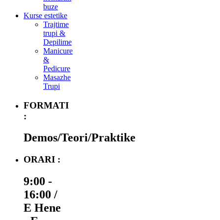
buze
Kurse estetike
Trajtime
trupi &
Depilime
Manicure
&
Pedicure
Masazhe
Trupi
FORMATI
:
Demos/Teori/Praktike
ORARI :
9:00 -
16:00 /
E Hene