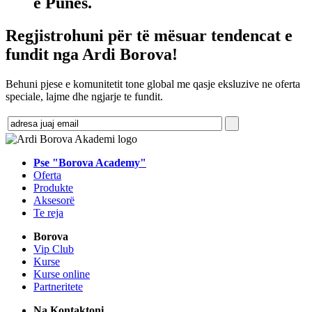
e Punës.
Regjistrohuni për të mësuar tendencat e
fundit nga Ardi Borova!
Behuni pjese e komunitetit tone global me qasje eksluzive ne oferta
speciale, lajme dhe ngjarje te fundit.
Pse "Borova Academy"
Oferta
Produkte
Aksesorë
Te reja
Borova
Vip Club
Kurse
Kurse online
Partneritete
Na Kontaktoni