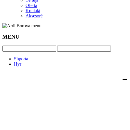
Të reja
Oferta
Kontakt
Aksesorë
MENU
Shporta
Hyr
≡
_____________________________________________________
MAKE UP PER T
_____________________________________________________