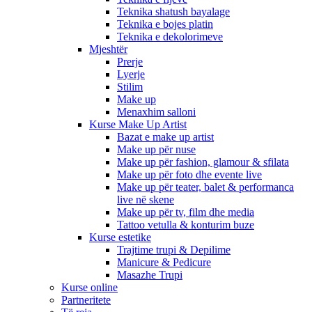
Teknika shatush bayalage
Teknika e bojes platin
Teknika e dekolorimeve
Mjeshtër
Prerje
Lyerje
Stilim
Make up
Menaxhim salloni
Kurse Make Up Artist
Bazat e make up artist
Make up për nuse
Make up për fashion, glamour & sfilata
Make up për foto dhe evente live
Make up për teater, balet & performanca
live në skene
Make up për tv, film dhe media
Tattoo vetulla & konturim buze
Kurse estetike
Trajtime trupi & Depilime
Manicure & Pedicure
Masazhe Trupi
Kurse online
Partneritete