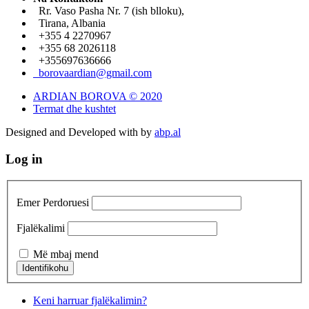
Rr. Vaso Pasha Nr. 7 (ish blloku),
Tirana, Albania
+355 4 2270967
+355 68 2026118
+355697636666
borovaardian@gmail.com
ARDIAN BOROVA © 2020
Termat dhe kushtet
Designed and Developed with
by
abp.al
Log in
Emer Perdoruesi
Fjalëkalimi
Më mbaj mend
Keni harruar fjalëkalimin?