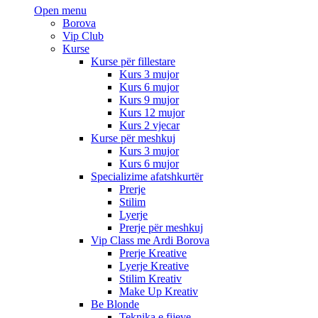
Open menu
Borova
Vip Club
Kurse
Kurse për fillestare
Kurs 3 mujor
Kurs 6 mujor
Kurs 9 mujor
Kurs 12 mujor
Kurs 2 vjecar
Kurse për meshkuj
Kurs 3 mujor
Kurs 6 mujor
Specializime afatshkurtër
Prerje
Stilim
Lyerje
Prerje për meshkuj
Vip Class me Ardi Borova
Prerje Kreative
Lyerje Kreative
Stilim Kreativ
Make Up Kreativ
Be Blonde
Teknika e fijeve