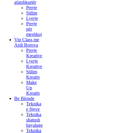
afatshkurtër
Prerje
Stilim
Lyerje
Prerje
për
meshkuj
Vip Class me
Ardi Borova
Prerje
Kreative
Lyerje
Kreative
Stilim
Kreativ
Make
Up
Kreativ
Be Blonde
Teknika
e fijeve
Teknika
shatush
bayalage
Teknika