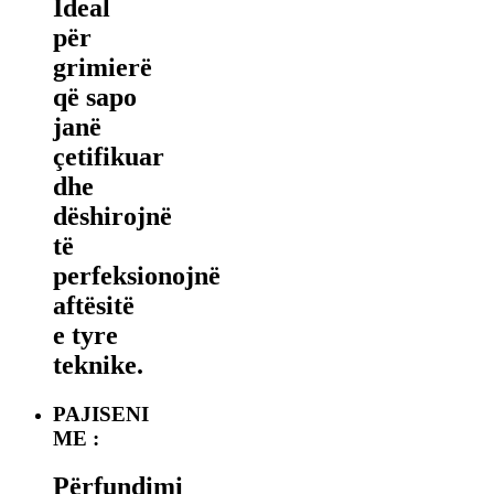
Ideal
për
grimierë
që sapo
janë
çetifikuar
dhe
dëshirojnë
të
perfeksionojnë
aftësitë
e tyre
teknike.
PAJISENI
ME :
Përfundimi