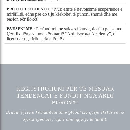
Nuk është e nevojshme eksperiencë e
PROFILI I STUDENTIT :
mirëfilltë, edhe pse do t’ju kërkohet të punoni shumë dhe me
pasion për flokët!
Përfundimi me sukses i kursit, do t’ju pajisë me
PAJISENI ME :
Çertifikatën e shumë kërkuar të “Ardi Borova Academy”, e
liçensuar nga Ministria e Punës.
REGJISTROHUNI PËR TË MËSUAR
TENDENCAT E FUNDIT NGA ARDI
BOROVA!
Behuni pjese e komunitetit tone global me qasje eksluzive ne
oferta speciale, lajme dhe ngjarje te fundit.