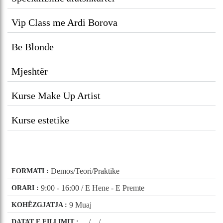
Vip Class me Ardi Borova
Be Blonde
Mjeshtër
Kurse Make Up Artist
Kurse estetike
Demos/Teori/Praktike
FORMATI :
9:00 - 16:00 / E Hene - E Premte
ORARI :
9 Muaj
KOHËZGJATJA :
__/__/____
DATAT E FILLIMIT :