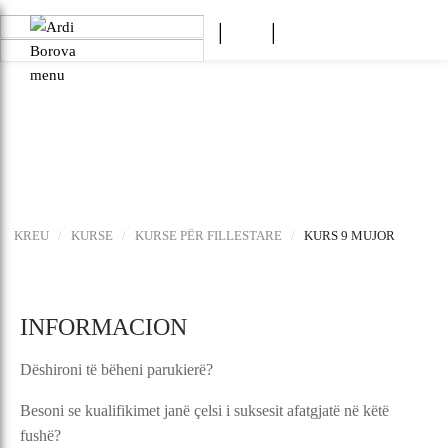
BOROVA
Pse "Borova Salon"
Heritage
STAFI
SHËRBIME
PRODUKTE
AKSESORË
KREU
/
KURSE
/
KURSE PËR FILLESTARE
/
KURS 9 MUJOR
PROGRAMI PARTNERITETE
TË REJA
INFORMACION
OFERTA
KONTAKT
Dëshironi të bëheni parukierë?
Besoni se kualifikimet janë çelsi i suksesit afatgjatë në këtë
fushë?