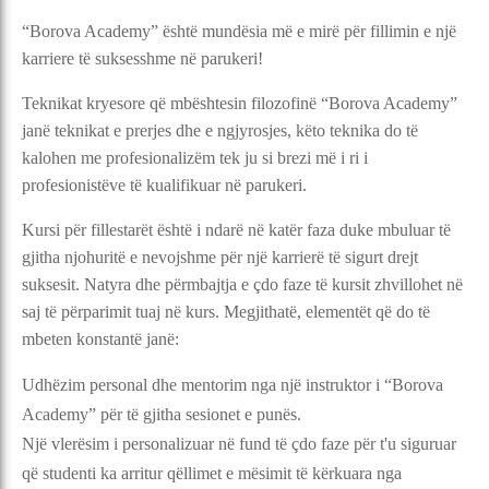
“Borova Academy” është mundësia më e mirë për fillimin e një
karriere të suksesshme në parukeri!
Teknikat kryesore që mbështesin filozofinë “Borova Academy”
janë teknikat e prerjes dhe e ngjyrosjes, këto teknika do të
kalohen me profesionalizëm tek ju si brezi më i ri i
profesionistëve të kualifikuar në parukeri.
Kursi për fillestarët është i ndarë në katër faza duke mbuluar të
gjitha njohuritë e nevojshme për një karrierë të sigurt drejt
suksesit. Natyra dhe përmbajtja e çdo faze të kursit zhvillohet në
saj të përparimit tuaj në kurs. Megjithatë, elementët që do të
mbeten konstantë janë:
Udhëzim personal dhe mentorim nga një instruktor i “Borova
Academy” për të gjitha sesionet e punës.
Një vlerësim i personalizuar në fund të çdo faze për t'u siguruar
që studenti ka arritur qëllimet e mësimit të kërkuara nga