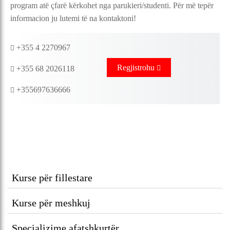
program atë çfarë kërkohet nga parukieri/studenti. Për më tepër
informacion ju lutemi të na kontaktoni!
+355 4 2270967
Regjistrohu
+355 68 2026118
+355697636666
Kurse për fillestare
Kurse për meshkuj
Specializime afatshkurtër