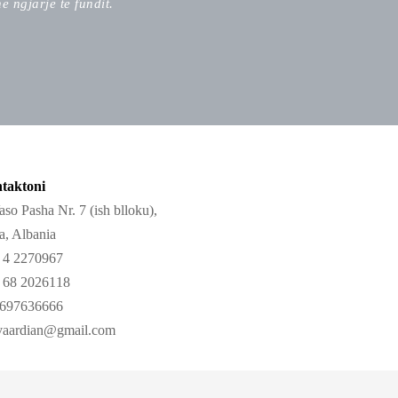
e ngjarje te fundit.
taktoni
so Pasha Nr. 7 (ish blloku),
, Albania
4 2270967
68 2026118
697636666
aardian@gmail.com