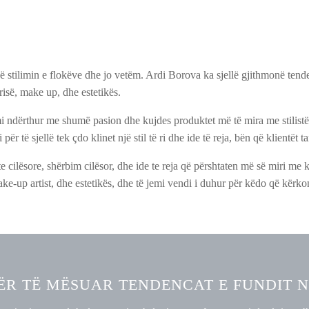
 stilimin e flokëve dhe jo vetëm. Ardi Borova ka sjellë gjithmonë tenden
isë, make up, dhe estetikës.
 ndërthur me shumë pasion dhe kujdes produktet më të mira me stilistët 
ër të sjellë tek çdo klinet një stil të ri dhe ide të reja, bën që klientë
cilësore, shërbim cilësor, dhe ide te reja që përshtaten më së miri me k
ake-up artist, dhe estetikës, dhe të jemi vendi i duhur për këdo që kërko
ËR TË MËSUAR TENDENCAT E FUNDIT 