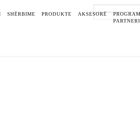
I
SHËRBIME
PRODUKTE
AKSESORË
PROGRAM
PARTNER
__________
SALON"
__________