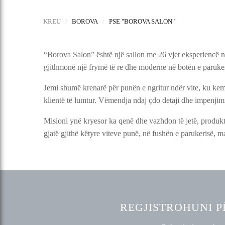
KREU
/
BOROVA
/
PSE "BOROVA SALON"
“Borova Salon” është një sallon me 26 vjet eksperiencë në
gjithmonë një frymë të re dhe moderne në botën e paruker
Jemi shumë krenarë për punën e ngritur ndër vite, ku kemi
klientë të lumtur. Vëmendja ndaj çdo detaji dhe impenjimi p
Misioni ynë kryesor ka qenë dhe vazhdon të jetë, produkte 
gjatë gjithë këtyre viteve punë, në fushën e parukerisë, m
REGJISTROHUNI P