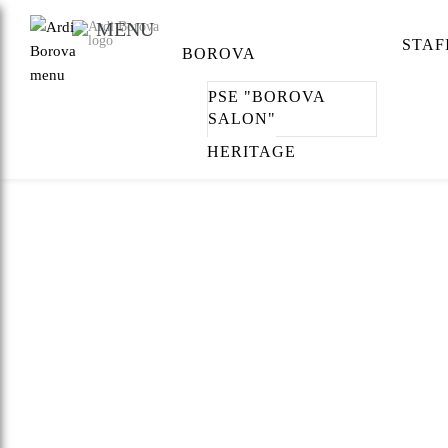
MENU
BOROVA
STAF
BOROVA
Pse "Borova Salon"
Heritage
PSE "BOROVA
SALON"
STAFI
HERITAGE
SHËRBIME
PRODUKTE
AKSESORË
PROGRAMI PARTNERITETE
TË REJA
______________________________________________________
OFERTA
PSE "BOROVA 
KONTAKT
______________________________________________________