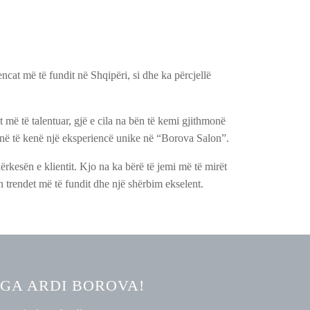
cat më të fundit në Shqipëri, si dhe ka përcjellë
më të talentuar, gjë e cila na bën të kemi gjithmonë
t tanë të kenë një eksperiencë unike në “Borova Salon”.
ërkesën e klientit. Kjo na ka bërë të jemi më të mirët
n trendet më të fundit dhe një shërbim ekselent.
NGA ARDI BOROVA!