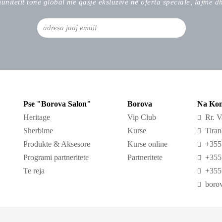
nitetit tone global me qasje eksluzive ne oferta speciale, lajme dh
Pse "Borova Salon"
Borova
Na Kon
Heritage
Vip Club
Rr. Va
Sherbime
Kurse
Tirana
Produkte & Aksesore
Kurse online
+355 
Programi partneritete
Partneritete
+355 
Te reja
+355
borov